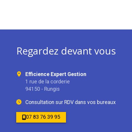
Regardez devant vous
Efficience Expert Gestion
1 rue de la corderie
94150 - Rungis
Consultation sur RDV dans vos bureaux
07 83 76 39 95