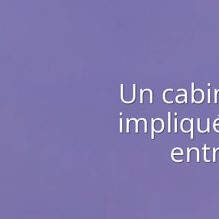
Un cabi
impliqué
ent