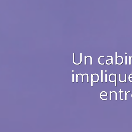
Un cabi
impliqué
entr