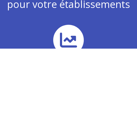
pour votre établissements
Chiffre d’affaires
Analyse de vos plans d’actions commerciaux pour
développer votre chiffre d’affaires
Marges
Mise sous contrôle des coûts grâce à un tableau de bord
pertinent pour optimiser votre performance