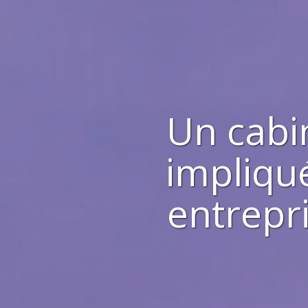
Un cabi
impliqué
entrepr