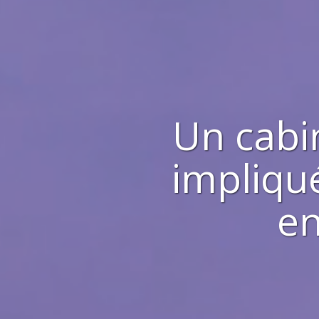
Un cabi
impliqué
en